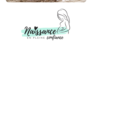
Donner aux parents confiance,
connaissances et soutien pour
l'accouchement et après
Pour connecter
Lien rapide
Accueil
À propos
Mes cours
Blog
Contact Us
Pour nous rejoindre